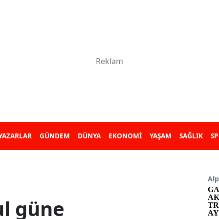
YAZARLAR
GÜNDEM
DÜNYA
EKONOMİ
YAŞAM
SAĞLIK
S
Alp
GA
AK
ul güne
TR
AY