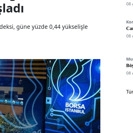
şladı
08 
Ko
deksi, güne yüzde 0,44 yükselişle
Can
08 
Mu
Böy
08 
Tü