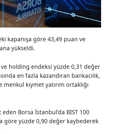
ceki kapanışa göre 43,49 puan ve
uana yükseldi.
2 ve holding endeksi yüzde 0,31 değer
asında en fazla kazandıran bankacılık,
le menkul kıymet yatırım ortaklığı
 eden Borsa İstanbul'da BIST 100
şa göre yüzde 0,90 değer kaybederek
.