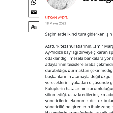
UTKAN AYDIN
18 Mayıs 2023
Seçimlerde ikinci tura giderken işin
Atatürk tezahüratlarının, İzmir Marş
Ay-Yıldızlı bayrağı zirveye çıkaran 
odaklandığı, mesela bankalara yönet
adaylarının tesislere araba çekmedi
durabildiği, durmaktan çekinmediği 
başkanlarının atamayla değil özgür 
vereceklerin liyakatları ölçüsünde 
Kulüplerin hatalarının sorumluluğun
silinmediği, ucuz kredilerin çıkmadı
yöneticilerin ekonomik destek bula
yöneticiliğine girenlerin ihale zeng
Hakemlerin, transferlerin, teknik a