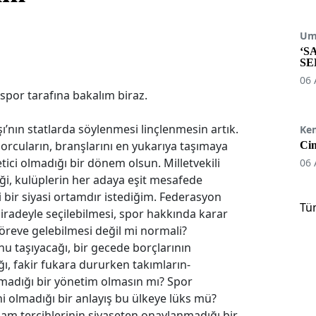
Umu
‘S
SE
06 
 spor tarafına bakalım biraz.
ı’nın statlarda söylenmesi linçlenmesin artık.
Ke
sporcuların, branşlarını en yukarıya taşımaya
Cin
ici olmadığı bir dönem olsun. Milletvekili
06 
ği, kulüplerin her adaya eşit mesafede
bir siyasi ortamdır istediğim. Federasyon
Tü
iradeyle seçilebilmesi, spor hakkında karar
göreve gelebilmesi değil mi normali?
u taşıyacağı, bir gecede borçlarının
ğı, fakir fukara dururken takımların-
madığı bir yönetim olmasın mı? Spor
ini olmadığı bir anlayış bu ülkeye lüks mü?
dam tercihlerinin siyaseten onaylanmadığı bir