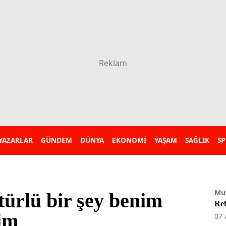
YAZARLAR
GÜNDEM
DÜNYA
EKONOMİ
YAŞAM
SAĞLIK
S
Mu
türlü bir şey benim
Re
ğim
07 