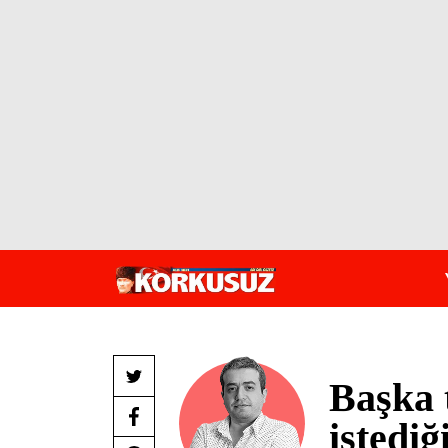
Başka 
istedi