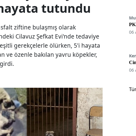
 hayata tutundu
Mu
PKK
sfalt ziftine bulaşmış olarak
06 
ndeki Cilavuz Şefkat Evi'nde tedaviye
eşitli gerekçelerle ölürken, 5'i hayata
an ve özenle bakılan yavru köpekler,
Ke
girdi.
Cin
06 
Tü