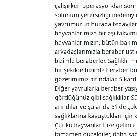
çalışırken operasyondan sonra 
solunum yetersizliği nedeniyle
yavrumuzun burada tedavileri
hayvanlarımıza bir aşı takvim
hayvanlarımızın, bütün bakı
arkadaşlarımızla beraber üstl
bizimle beraberler. Sağlıklı, m
bir şekilde bizimle beraber bu
gözetimimiz altındalar. 5 kar
Diğer yavrularla beraber yaşıy
gördüğünüz gibi sağlıklılar. 
arındılar ve şu anda 5'i de ço
sağlıklarına kavuştukları için 
Çünkü hayvanlar bize gelince
tamamen düzeldiler, daha sağl