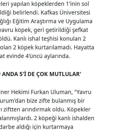
leri yapılan köpeklerden 1'inin sol
ldiği belirlendi. Kafkas Üniversitesi
ağlığı Eğitim Araştırma ve Uygulama
avru köpek, geri getirildiği şefkat
ldü. Kanlı ishal teşhisi konulan 2
i olan 2 köpek kurtarılamadı. Hayatta
at evinde 4'üncü aylarında.
 ANDA 5'İ DE ÇOK MUTLULAR'
riner Hekimi Furkan Uluman, "Yavru
zurum'dan bize zifte bulanmış bir
ları ziftten arındırmak oldu. Köpekler
kalanmışlardı. 2 köpeği kanlı ishalden
 darbe aldığı için kurtarmaya