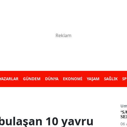
YAZARLAR
GÜNDEM
DÜNYA
EKONOMİ
YAŞAM
SAĞLIK
S
Umu
‘S
e bulaşan 10 yavru
SE
06 