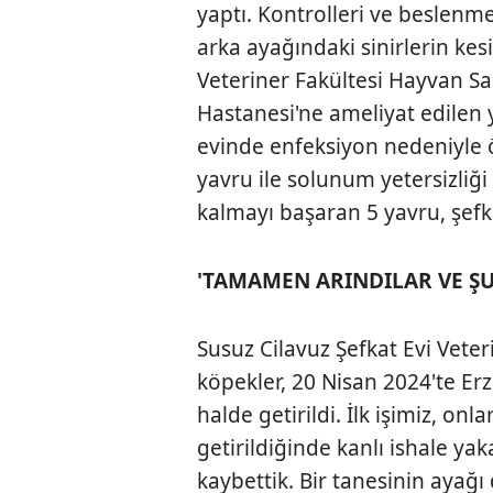
yaptı. Kontrolleri ve beslenme
arka ayağındaki sinirlerin kesi
Veteriner Fakültesi Hayvan S
Hastanesi'ne ameliyat edilen y
evinde enfeksiyon nedeniyle ö
yavru ile solunum yetersizliğ
kalmayı başaran 5 yavru, şefk
'TAMAMEN ARINDILAR VE ŞU
Susuz Cilavuz Şefkat Evi Vete
köpekler, 20 Nisan 2024'te Er
halde getirildi. İlk işimiz, on
getirildiğinde kanlı ishale ya
kaybettik. Bir tanesinin ayağı