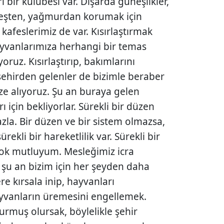
bir kulübesi var. Dışarda güneşlikler,
neşten, yağmurdan korumak için
 kafeslerimiz de var. Kısırlaştırmak
ayvanlarımıza herhangi bir temas
ruz. Kısırlaştırıp, bakımlarını
 şehirden gelenler de bizimle beraber
ze alıyoruz. Şu an buraya gelen
ı için bekliyorlar. Sürekli bir düzen
zla. Bir düzen ve bir sistem olmazsa,
ürekli bir hareketlilik var. Sürekli bir
çok mutluyum. Mesleğimiz icra
, şu an bizim için her şeyden daha
e kırsala inip, hayvanları
hayvanların üremesini engellemek.
urmuş olursak, böylelikle şehir