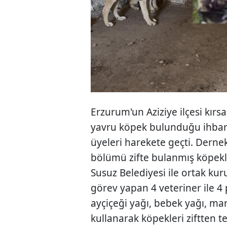
Erzurum'un Aziziye ilçesi kırs
yavru köpek bulunduğu ihbarı
üyeleri harekete geçti. Dernek
bölümü zifte bulanmış köpekle
Susuz Belediyesi ile ortak kur
görev yapan 4 veteriner ile 4 
ayçiçeği yağı, bebek yağı, m
kullanarak köpekleri ziftten 