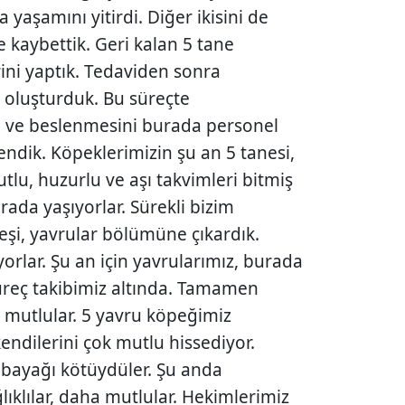
yaşamını yitirdi. Diğer ikisini de
 kaybettik. Geri kalan 5 tane
ni yaptık. Tedaviden sonra
i oluşturduk. Bu süreçte
m ve beslenmesini burada personel
endik. Köpeklerimizin şu an 5 tanesi,
utlu, huzurlu ve aşı takvimleri bitmiş
rada yaşıyorlar. Sürekli bizim
deşi, yavrular bölümüne çıkardık.
orlar. Şu an için yavrularımız, burada
Süreç takibimiz altında. Tamamen
k mutlular. 5 yavru köpeğimiz
kendilerini çok mutlu hissediyor.
 bayağı kötüydüler. Şu anda
ıklılar, daha mutlular. Hekimlerimiz