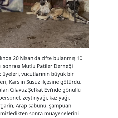
alında 20 Nisan'da zifte bulanmış 10
 sonrası Mutlu Patiler Derneği
 üyeleri, vücutlarının büyük bir
ri, Kars'ın Susuz ilçesine götürdü.
ulan Cilavuz Şefkat Evi'nde gönüllü
personel, zeytinyağı, kaz yağı,
argarin, Arap sabunu, şampuan
temizledikten sonra muayenelerini